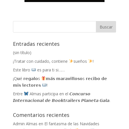
Entradas recientes
(sin título)
¡Tratar con cuidado, contiene
sueños
!
Este libro
es para ti si……
¡Q𝘂é 𝗿𝗲𝗴𝗮𝗹𝗼s
𝗺𝗮́𝘀 𝗺𝗮𝗿𝗮𝘃𝗶𝗹𝗹𝗼𝘀𝗼s 𝗿𝗲𝗰𝗶𝗯𝗼 𝗱𝗲
𝗺𝗶𝘀 𝗹𝗲𝗰𝘁𝗼𝗿𝗲𝘀
!
Entre
Almas participa en el 𝘾𝙤𝙣𝙘𝙪𝙧𝙨𝙤
𝙄𝙣𝙩𝙚𝙧𝙣𝙖𝙘𝙞𝙤𝙣𝙖𝙡 𝙙𝙚 𝘽𝙤𝙤𝙠𝙩𝙧𝙖𝙞𝙡𝙚𝙧𝙨 𝙋𝙡𝙖𝙣𝙚𝙩𝙖 𝙂𝙖𝙡𝙖.
Comentarios recientes
Admin Almas
en
El fantasma de las Navidades