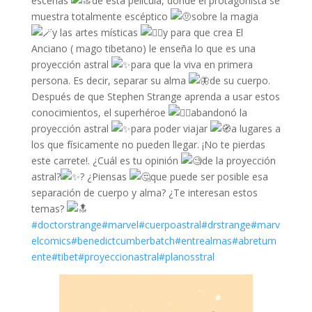
escenas
de esta película, donde el protagonista se
muestra totalmente escéptico
sobre la magia
y las artes místicas
y para que crea El
Anciano ( mago tibetano) le enseña lo que es una
proyección astral
para que la viva en primera
persona. Es decir, separar su alma
de su cuerpo.
Después de que Stephen Strange aprenda a usar estos
conocimientos, el superhéroe
abandonó la
proyección astral
para poder viajar
a lugares a
los que físicamente no pueden llegar. ¡No te pierdas
este carrete!. ¿Cuál es tu opinión
de la proyección
astral?
? ¿Piensas
que puede ser posible esa
separación de cuerpo y alma? ¿Te interesan estos
temas?
#doctorstrange
#marvel
#cuerpoastral
#drstrange
#marv
elcomics
#benedictcumberbatch
#entrealmas
#abretum
ente
#tibet
#proyeccionastral
#planosstral