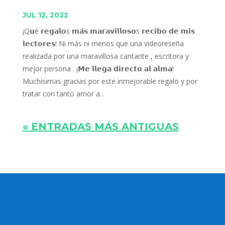
JUL 12, 2022
¡Q𝘂é 𝗿𝗲𝗴𝗮𝗹𝗼s 𝗺𝗮́𝘀 𝗺𝗮𝗿𝗮𝘃𝗶𝗹𝗹𝗼𝘀𝗼s 𝗿𝗲𝗰𝗶𝗯𝗼 𝗱𝗲 𝗺𝗶𝘀
𝗹𝗲𝗰𝘁𝗼𝗿𝗲𝘀! Ni más ni menos que una videoreseña
realizada por una maravillosa cantante , escritora y
mejor persona . ¡𝗠𝗲 𝗹𝗹𝗲𝗴𝗮 𝗱𝗶𝗿𝗲𝗰𝘁𝗼 𝗮𝗹 𝗮𝗹𝗺𝗮!
Muchísimas gracias por este inmejorable regalo y por
tratar con tanto amor a...
« ENTRADAS MÁS ANTIGUAS