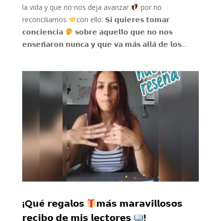
la vida y que no nos deja avanzar
por no
reconciliarnos
con ello. 𝗦𝗶 𝗾𝘂𝗶𝗲𝗿𝗲𝘀 𝘁𝗼𝗺𝗮𝗿
𝗰𝗼𝗻𝗰𝗶𝗲𝗻𝗰𝗶𝗮
𝘀𝗼𝗯𝗿𝗲 𝗮𝗾𝘂𝗲𝗹𝗹𝗼 𝗾𝘂𝗲 𝗻𝗼 𝗻𝗼𝘀
𝗲𝗻𝘀𝗲𝗻̃𝗮𝗿𝗼𝗻 𝗻𝘂𝗻𝗰𝗮 𝘆 𝗾𝘂𝗲 𝘃𝗮 𝗺𝗮́𝘀 𝗮𝗹𝗹𝗮́ 𝗱𝗲 𝗹𝗼𝘀...
¡Q𝘂é 𝗿𝗲𝗴𝗮𝗹𝗼s
𝗺𝗮́𝘀 𝗺𝗮𝗿𝗮𝘃𝗶𝗹𝗹𝗼𝘀𝗼s
𝗿𝗲𝗰𝗶𝗯𝗼 𝗱𝗲 𝗺𝗶𝘀 𝗹𝗲𝗰𝘁𝗼𝗿𝗲𝘀
!