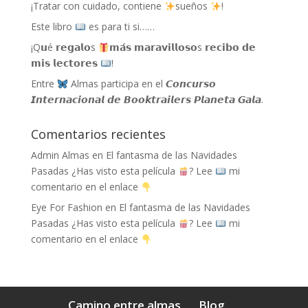
¡Tratar con cuidado, contiene
sueños
!
Este libro
es para ti si……
¡Q𝘂é 𝗿𝗲𝗴𝗮𝗹𝗼s
𝗺𝗮́𝘀 𝗺𝗮𝗿𝗮𝘃𝗶𝗹𝗹𝗼𝘀𝗼s 𝗿𝗲𝗰𝗶𝗯𝗼 𝗱𝗲
𝗺𝗶𝘀 𝗹𝗲𝗰𝘁𝗼𝗿𝗲𝘀
!
Entre
Almas participa en el 𝘾𝙤𝙣𝙘𝙪𝙧𝙨𝙤
𝙄𝙣𝙩𝙚𝙧𝙣𝙖𝙘𝙞𝙤𝙣𝙖𝙡 𝙙𝙚 𝘽𝙤𝙤𝙠𝙩𝙧𝙖𝙞𝙡𝙚𝙧𝙨 𝙋𝙡𝙖𝙣𝙚𝙩𝙖 𝙂𝙖𝙡𝙖.
Comentarios recientes
Admin Almas
en
El fantasma de las Navidades
Pasadas ¿Has visto esta película
? Lee
mi
comentario en el enlace
Eye For Fashion
en
El fantasma de las Navidades
Pasadas ¿Has visto esta película
? Lee
mi
comentario en el enlace
Camino entre almas
Blog