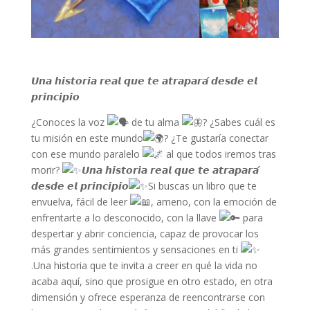
𝙐𝙣𝙖 𝙝𝙞𝙨𝙩𝙤𝙧𝙞𝙖 𝙧𝙚𝙖𝙡 𝙦𝙪𝙚 𝙩𝙚 𝙖𝙩𝙧𝙖𝙥𝙖𝙧𝙖́ 𝙙𝙚𝙨𝙙𝙚 𝙚𝙡
𝙥𝙧𝙞𝙣𝙘𝙞𝙥𝙞𝙤
¿Conoces la voz
de tu alma
? ¿Sabes cuál es
tu misión en este mundo
? ¿Te gustaría conectar
con ese mundo paralelo
al que todos iremos tras
morir?
𝙐𝙣𝙖 𝙝𝙞𝙨𝙩𝙤𝙧𝙞𝙖 𝙧𝙚𝙖𝙡 𝙦𝙪𝙚 𝙩𝙚 𝙖𝙩𝙧𝙖𝙥𝙖𝙧𝙖́
𝙙𝙚𝙨𝙙𝙚 𝙚𝙡 𝙥𝙧𝙞𝙣𝙘𝙞𝙥𝙞𝙤
Si buscas un libro que te
envuelva, fácil de leer
, ameno, con la emoción de
enfrentarte a lo desconocido, con la llave
para
despertar y abrir conciencia, capaz de provocar los
más grandes sentimientos y sensaciones en ti
.Una historia que te invita a creer en qué la vida no
acaba aquí, sino que prosigue en otro estado, en otra
dimensión y ofrece esperanza de reencontrarse con