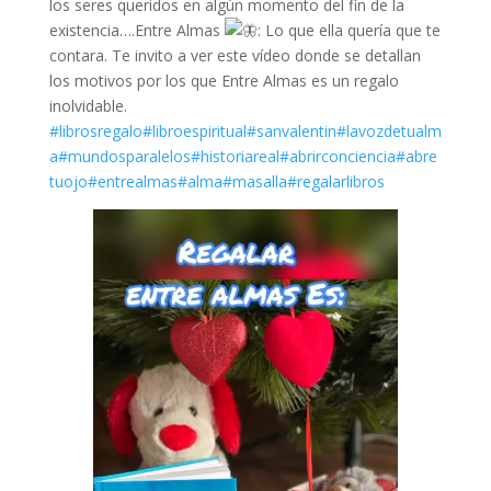
los seres queridos en algún momento del fin de la
existencia….Entre Almas
: Lo que ella quería que te
contara. Te invito a ver este vídeo donde se detallan
los motivos por los que Entre Almas es un regalo
inolvidable.
#librosregalo
#libroespiritual
#sanvalentin
#lavozdetualm
a
#mundosparalelos
#historiareal
#abrirconciencia
#abre
tuojo
#entrealmas
#alma
#masalla
#regalarlibros