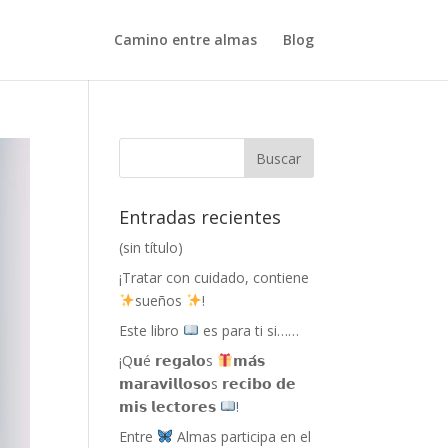
Camino entre almas
Blog
Entradas recientes
(sin título)
¡Tratar con cuidado, contiene
sueños
!
Este libro
es para ti si……
¡Q𝘂é 𝗿𝗲𝗴𝗮𝗹𝗼s
𝗺𝗮́𝘀
𝗺𝗮𝗿𝗮𝘃𝗶𝗹𝗹𝗼𝘀𝗼s 𝗿𝗲𝗰𝗶𝗯𝗼 𝗱𝗲
𝗺𝗶𝘀 𝗹𝗲𝗰𝘁𝗼𝗿𝗲𝘀
!
Entre
Almas participa en el