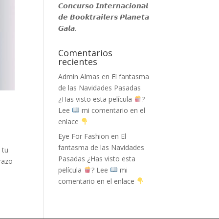
𝘾𝙤𝙣𝙘𝙪𝙧𝙨𝙤 𝙄𝙣𝙩𝙚𝙧𝙣𝙖𝙘𝙞𝙤𝙣𝙖𝙡
𝙙𝙚 𝘽𝙤𝙤𝙠𝙩𝙧𝙖𝙞𝙡𝙚𝙧𝙨 𝙋𝙡𝙖𝙣𝙚𝙩𝙖
𝙂𝙖𝙡𝙖.
Comentarios
recientes
Admin Almas
en
El fantasma
de las Navidades Pasadas
¿Has visto esta película
?
Lee
mi comentario en el
enlace
Eye For Fashion
en
El
fantasma de las Navidades
 tu
Pasadas ¿Has visto esta
razo
película
? Lee
mi
comentario en el enlace