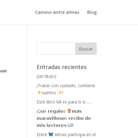
Camino entre almas
Blog
Entradas recientes
𝗮𝗻
(sin título)
¡Tratar con cuidado, contiene
sueños
!
Este libro
es para ti si……
¡Q𝘂é 𝗿𝗲𝗴𝗮𝗹𝗼s
𝗺𝗮́𝘀
𝗺𝗮𝗿𝗮𝘃𝗶𝗹𝗹𝗼𝘀𝗼s 𝗿𝗲𝗰𝗶𝗯𝗼 𝗱𝗲
𝗺𝗶𝘀 𝗹𝗲𝗰𝘁𝗼𝗿𝗲𝘀
!
Entre
Almas participa en el