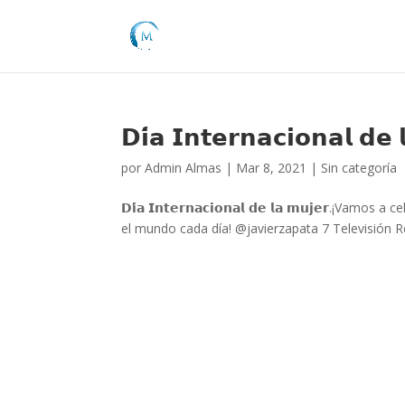
𝗗𝗶́𝗮 𝗜𝗻𝘁𝗲𝗿𝗻𝗮𝗰𝗶𝗼𝗻𝗮𝗹 𝗱𝗲
por
Admin Almas
|
Mar 8, 2021
|
Sin categoría
𝗗𝗶́𝗮 𝗜𝗻𝘁𝗲𝗿𝗻𝗮𝗰𝗶𝗼𝗻𝗮𝗹 𝗱𝗲 𝗹𝗮 𝗺𝘂𝗷𝗲𝗿.¡Vamos a c
el mundo cada día! @javierzapata 7 Televisión R