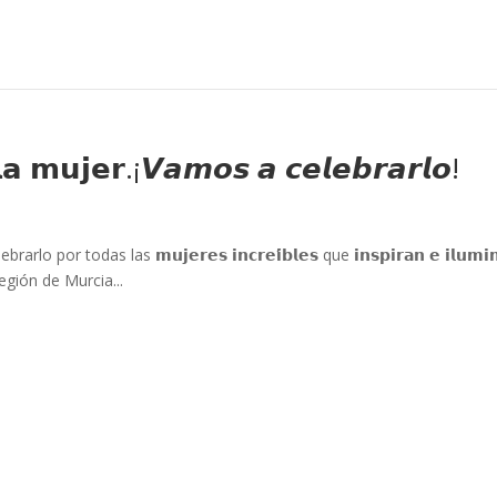
 𝗹𝗮 𝗺𝘂𝗷𝗲𝗿.¡𝙑𝙖𝙢𝙤𝙨 𝙖 𝙘𝙚𝙡𝙚𝙗𝙧𝙖𝙧𝙡𝙤!
elebrarlo por todas las 𝗺𝘂𝗷𝗲𝗿𝗲𝘀 𝗶𝗻𝗰𝗿𝗲𝗶́𝗯𝗹𝗲𝘀 que 𝗶𝗻𝘀𝗽𝗶𝗿𝗮𝗻 𝗲 𝗶𝗹𝘂𝗺𝗶
egión de Murcia...