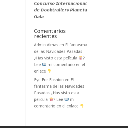
𝘾𝙤𝙣𝙘𝙪𝙧𝙨𝙤 𝙄𝙣𝙩𝙚𝙧𝙣𝙖𝙘𝙞𝙤𝙣𝙖𝙡
𝙙𝙚 𝘽𝙤𝙤𝙠𝙩𝙧𝙖𝙞𝙡𝙚𝙧𝙨 𝙋𝙡𝙖𝙣𝙚𝙩𝙖
𝙂𝙖𝙡𝙖.
Comentarios
recientes
Admin Almas
en
El fantasma
de las Navidades Pasadas
¿Has visto esta película
?
Lee
mi comentario en el
enlace
Eye For Fashion
en
El
fantasma de las Navidades
Pasadas ¿Has visto esta
película
? Lee
mi
comentario en el enlace