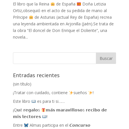
El libro que la Reina
de España
Doña Letizia
Ortiz,obsequió en el acto de su pedida de mano al
Príncipe
de Asturias (actual Rey de España) recrea
una leyenda ambientada en Arjonilla (Jaén).Se trata de
la obra “El doncel de Don Enrique el Doliente”, una
novela...
Entradas recientes
(sin título)
¡Tratar con cuidado, contiene
sueños
!
Este libro
es para ti si……
¡Q𝘂é 𝗿𝗲𝗴𝗮𝗹𝗼s
𝗺𝗮́𝘀 𝗺𝗮𝗿𝗮𝘃𝗶𝗹𝗹𝗼𝘀𝗼s 𝗿𝗲𝗰𝗶𝗯𝗼 𝗱𝗲
𝗺𝗶𝘀 𝗹𝗲𝗰𝘁𝗼𝗿𝗲𝘀
!
Entre
Almas participa en el 𝘾𝙤𝙣𝙘𝙪𝙧𝙨𝙤