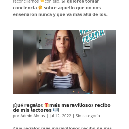
reconciliarnos
con ello. 𝗦𝗶 𝗾𝘂𝗶𝗲𝗿𝗲𝘀 𝘁𝗼𝗺𝗮𝗿
𝗰𝗼𝗻𝗰𝗶𝗲𝗻𝗰𝗶𝗮
𝘀𝗼𝗯𝗿𝗲 𝗮𝗾𝘂𝗲𝗹𝗹𝗼 𝗾𝘂𝗲 𝗻𝗼 𝗻𝗼𝘀
𝗲𝗻𝘀𝗲𝗻̃𝗮𝗿𝗼𝗻 𝗻𝘂𝗻𝗰𝗮 𝘆 𝗾𝘂𝗲 𝘃𝗮 𝗺𝗮́𝘀 𝗮𝗹𝗹𝗮́ 𝗱𝗲 𝗹𝗼𝘀...
¡Q𝘂é 𝗿𝗲𝗴𝗮𝗹𝗼s
𝗺𝗮́𝘀 𝗺𝗮𝗿𝗮𝘃𝗶𝗹𝗹𝗼𝘀𝗼s 𝗿𝗲𝗰𝗶𝗯𝗼
𝗱𝗲 𝗺𝗶𝘀 𝗹𝗲𝗰𝘁𝗼𝗿𝗲𝘀
!
por
Admin Almas
|
Jul 12, 2022
|
Sin categoría
¡Q𝘂é 𝗿𝗲𝗴𝗮𝗹𝗼s 𝗺𝗮́𝘀 𝗺𝗮𝗿𝗮𝘃𝗶𝗹𝗹𝗼𝘀𝗼s 𝗿𝗲𝗰𝗶𝗯𝗼 𝗱𝗲 𝗺𝗶𝘀