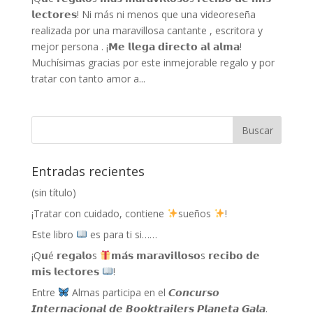
𝗹𝗲𝗰𝘁𝗼𝗿𝗲𝘀! Ni más ni menos que una videoreseña
realizada por una maravillosa cantante , escritora y
mejor persona . ¡𝗠𝗲 𝗹𝗹𝗲𝗴𝗮 𝗱𝗶𝗿𝗲𝗰𝘁𝗼 𝗮𝗹 𝗮𝗹𝗺𝗮!
Muchísimas gracias por este inmejorable regalo y por
tratar con tanto amor a...
Entradas recientes
(sin título)
¡Tratar con cuidado, contiene
sueños
!
Este libro
es para ti si……
¡Q𝘂é 𝗿𝗲𝗴𝗮𝗹𝗼s
𝗺𝗮́𝘀 𝗺𝗮𝗿𝗮𝘃𝗶𝗹𝗹𝗼𝘀𝗼s 𝗿𝗲𝗰𝗶𝗯𝗼 𝗱𝗲
𝗺𝗶𝘀 𝗹𝗲𝗰𝘁𝗼𝗿𝗲𝘀
!
Entre
Almas participa en el 𝘾𝙤𝙣𝙘𝙪𝙧𝙨𝙤
𝙄𝙣𝙩𝙚𝙧𝙣𝙖𝙘𝙞𝙤𝙣𝙖𝙡 𝙙𝙚 𝘽𝙤𝙤𝙠𝙩𝙧𝙖𝙞𝙡𝙚𝙧𝙨 𝙋𝙡𝙖𝙣𝙚𝙩𝙖 𝙂𝙖𝙡𝙖.