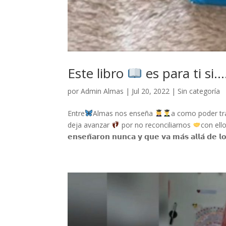
Este libro
es para ti si
por
Admin Almas
|
Jul 20, 2022
|
Sin categoría
Entre
Almas nos enseña
a como poder tra
deja avanzar
por no reconciliarnos
con ello. 
𝗲𝗻𝘀𝗲𝗻̃𝗮𝗿𝗼𝗻 𝗻𝘂𝗻𝗰𝗮 𝘆 𝗾𝘂𝗲 𝘃𝗮 𝗺𝗮́𝘀 𝗮𝗹𝗹𝗮́ 𝗱𝗲 𝗹𝗼