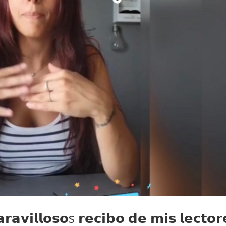
𝗿𝗮𝘃𝗶𝗹𝗹𝗼𝘀𝗼s 𝗿𝗲𝗰𝗶𝗯𝗼 𝗱𝗲 𝗺𝗶𝘀 𝗹𝗲𝗰𝘁𝗼𝗿