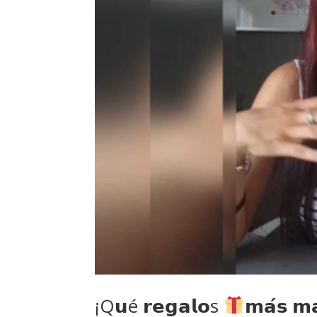
¡Q𝘂é 𝗿𝗲𝗴𝗮𝗹𝗼s
𝗺𝗮́𝘀 𝗺𝗮