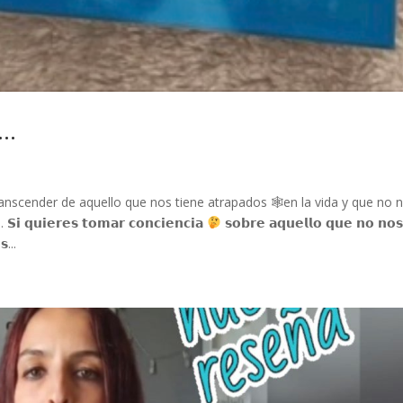
……
nscender de aquello que nos tiene atrapados 🕸en la vida y que no 
𝗦𝗶 𝗾𝘂𝗶𝗲𝗿𝗲𝘀 𝘁𝗼𝗺𝗮𝗿 𝗰𝗼𝗻𝗰𝗶𝗲𝗻𝗰𝗶𝗮
𝘀𝗼𝗯𝗿𝗲 𝗮𝗾𝘂𝗲𝗹𝗹𝗼 𝗾𝘂𝗲 𝗻𝗼 𝗻𝗼
𝘀...