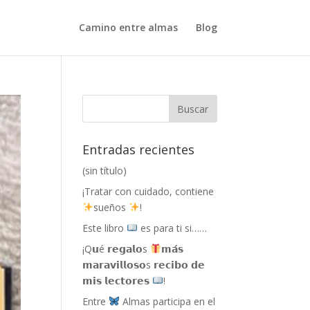
Camino entre almas
Blog
Entradas recientes
(sin título)
¡Tratar con cuidado, contiene
sueños
!
Este libro
es para ti si……
¡Q𝘂é 𝗿𝗲𝗴𝗮𝗹𝗼s
𝗺𝗮́𝘀
𝗺𝗮𝗿𝗮𝘃𝗶𝗹𝗹𝗼𝘀𝗼s 𝗿𝗲𝗰𝗶𝗯𝗼 𝗱𝗲
𝗺𝗶𝘀 𝗹𝗲𝗰𝘁𝗼𝗿𝗲𝘀
!
Entre
Almas participa en el