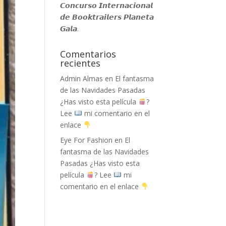
𝘾𝙤𝙣𝙘𝙪𝙧𝙨𝙤 𝙄𝙣𝙩𝙚𝙧𝙣𝙖𝙘𝙞𝙤𝙣𝙖𝙡
𝙙𝙚 𝘽𝙤𝙤𝙠𝙩𝙧𝙖𝙞𝙡𝙚𝙧𝙨 𝙋𝙡𝙖𝙣𝙚𝙩𝙖
𝙂𝙖𝙡𝙖.
Comentarios
recientes
Admin Almas
en
El fantasma
de las Navidades Pasadas
¿Has visto esta película
?
Lee
mi comentario en el
enlace
Eye For Fashion
en
El
fantasma de las Navidades
Pasadas ¿Has visto esta
película
? Lee
mi
comentario en el enlace