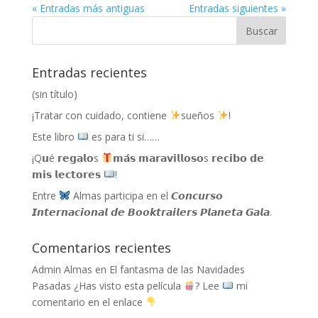
« Entradas más antiguas
Entradas siguientes »
Entradas recientes
(sin título)
¡Tratar con cuidado, contiene
sueños
!
Este libro
es para ti si……
¡Q𝘂é 𝗿𝗲𝗴𝗮𝗹𝗼s
𝗺𝗮́𝘀 𝗺𝗮𝗿𝗮𝘃𝗶𝗹𝗹𝗼𝘀𝗼s 𝗿𝗲𝗰𝗶𝗯𝗼 𝗱𝗲
𝗺𝗶𝘀 𝗹𝗲𝗰𝘁𝗼𝗿𝗲𝘀
!
Entre
Almas participa en el 𝘾𝙤𝙣𝙘𝙪𝙧𝙨𝙤
𝙄𝙣𝙩𝙚𝙧𝙣𝙖𝙘𝙞𝙤𝙣𝙖𝙡 𝙙𝙚 𝘽𝙤𝙤𝙠𝙩𝙧𝙖𝙞𝙡𝙚𝙧𝙨 𝙋𝙡𝙖𝙣𝙚𝙩𝙖 𝙂𝙖𝙡𝙖.
Comentarios recientes
Admin Almas
en
El fantasma de las Navidades
Pasadas ¿Has visto esta película
? Lee
mi
comentario en el enlace