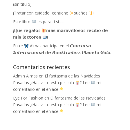
(sin título)
¡Tratar con cuidado, contiene
sueños
!
Este libro
es para ti si……
¡Q𝘂é 𝗿𝗲𝗴𝗮𝗹𝗼s
𝗺𝗮́𝘀 𝗺𝗮𝗿𝗮𝘃𝗶𝗹𝗹𝗼𝘀𝗼s 𝗿𝗲𝗰𝗶𝗯𝗼 𝗱𝗲
𝗺𝗶𝘀 𝗹𝗲𝗰𝘁𝗼𝗿𝗲𝘀
!
Entre
Almas participa en el 𝘾𝙤𝙣𝙘𝙪𝙧𝙨𝙤
𝙄𝙣𝙩𝙚𝙧𝙣𝙖𝙘𝙞𝙤𝙣𝙖𝙡 𝙙𝙚 𝘽𝙤𝙤𝙠𝙩𝙧𝙖𝙞𝙡𝙚𝙧𝙨 𝙋𝙡𝙖𝙣𝙚𝙩𝙖 𝙂𝙖𝙡𝙖.
Comentarios recientes
Admin Almas
en
El fantasma de las Navidades
Pasadas ¿Has visto esta película
? Lee
mi
comentario en el enlace
Eye For Fashion
en
El fantasma de las Navidades
Pasadas ¿Has visto esta película
? Lee
mi
comentario en el enlace