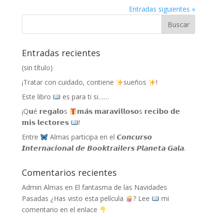
Entradas siguientes »
Entradas recientes
(sin título)
¡Tratar con cuidado, contiene
sueños
!
Este libro
es para ti si……
¡Q𝘂é 𝗿𝗲𝗴𝗮𝗹𝗼s
𝗺𝗮́𝘀 𝗺𝗮𝗿𝗮𝘃𝗶𝗹𝗹𝗼𝘀𝗼s 𝗿𝗲𝗰𝗶𝗯𝗼 𝗱𝗲
𝗺𝗶𝘀 𝗹𝗲𝗰𝘁𝗼𝗿𝗲𝘀
!
Entre
Almas participa en el 𝘾𝙤𝙣𝙘𝙪𝙧𝙨𝙤
𝙄𝙣𝙩𝙚𝙧𝙣𝙖𝙘𝙞𝙤𝙣𝙖𝙡 𝙙𝙚 𝘽𝙤𝙤𝙠𝙩𝙧𝙖𝙞𝙡𝙚𝙧𝙨 𝙋𝙡𝙖𝙣𝙚𝙩𝙖 𝙂𝙖𝙡𝙖.
Comentarios recientes
Admin Almas
en
El fantasma de las Navidades
Pasadas ¿Has visto esta película
? Lee
mi
comentario en el enlace