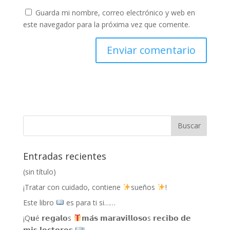
Guarda mi nombre, correo electrónico y web en
este navegador para la próxima vez que comente.
Entradas recientes
(sin título)
¡Tratar con cuidado, contiene
sueños
!
Este libro
es para ti si……
¡Q𝘂é 𝗿𝗲𝗴𝗮𝗹𝗼s
𝗺𝗮́𝘀 𝗺𝗮𝗿𝗮𝘃𝗶𝗹𝗹𝗼𝘀𝗼s 𝗿𝗲𝗰𝗶𝗯𝗼 𝗱𝗲
𝗺𝗶𝘀 𝗹𝗲𝗰𝘁𝗼𝗿𝗲𝘀
!