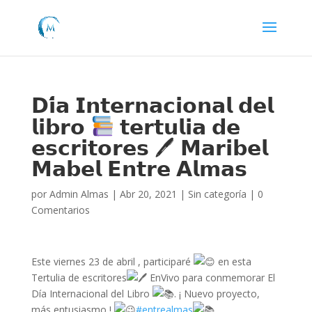
𝗗𝗶́𝗮 𝗜𝗻𝘁𝗲𝗿𝗻𝗮𝗰𝗶𝗼𝗻𝗮𝗹 𝗱𝗲𝗹
𝗹𝗶𝗯𝗿𝗼
𝘁𝗲𝗿𝘁𝘂𝗹𝗶𝗮 𝗱𝗲
𝗲𝘀𝗰𝗿𝗶𝘁𝗼𝗿𝗲𝘀 🖊 𝗠𝗮𝗿𝗶𝗯𝗲𝗹
𝗠𝗮𝗯𝗲𝗹 𝗘𝗻𝘁𝗿𝗲 𝗔𝗹𝗺𝗮𝘀
por
Admin Almas
|
Abr 20, 2021
|
Sin categoría
|
0
Comentarios
Este viernes 23 de abril , participaré
en esta
Tertulia de escritores
EnVivo para conmemorar El
Día Internacional del Libro
. ¡ Nuevo proyecto,
más entusiasmo !
#entrealmas
.