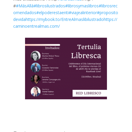
#
#MásAllá
#librosilustrados
#librosymaslibros
#librosrec
omendados
#elpoderestaenti
#viajealinterior
#proposito
devida
https://mybook.to/EntreAlmaslibilustrado
https://
caminoentrealmas.com/