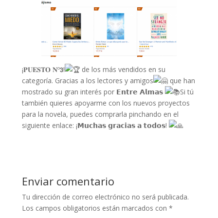
¡𝐏𝐔𝐄𝐒𝐓𝐎 𝐍º𝟯!
de los más vendidos en su
categoría. Gracias a los lectores y amigos
que han
mostrado su gran interés por 𝗘𝗻𝘁𝗿𝗲 𝗔𝗹𝗺𝗮𝘀
Si tú
también quieres apoyarme con los nuevos proyectos
para la novela, puedes comprarla pinchando en el
siguiente enlace: ¡𝗠𝘂𝗰𝗵𝗮𝘀 𝗴𝗿𝗮𝗰𝗶𝗮𝘀 𝗮 𝘁𝗼𝗱𝗼𝘀!
Enviar comentario
Tu dirección de correo electrónico no será publicada.
Los campos obligatorios están marcados con
*