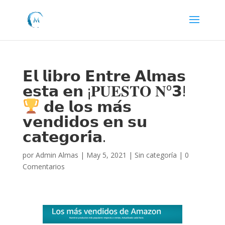
𝗘𝗹 𝗹𝗶𝗯𝗿𝗼 𝗘𝗻𝘁𝗿𝗲 𝗔𝗹𝗺𝗮𝘀
𝗲𝘀𝘁𝗮 𝗲𝗻 ¡𝐏𝐔𝐄𝐒𝐓𝐎 𝐍º𝟯!
𝗱𝗲 𝗹𝗼𝘀 𝗺𝗮́𝘀
𝘃𝗲𝗻𝗱𝗶𝗱𝗼𝘀 𝗲𝗻 𝘀𝘂
𝗰𝗮𝘁𝗲𝗴𝗼𝗿𝗶́𝗮.
por
Admin Almas
|
May 5, 2021
|
Sin categoría
|
0
Comentarios