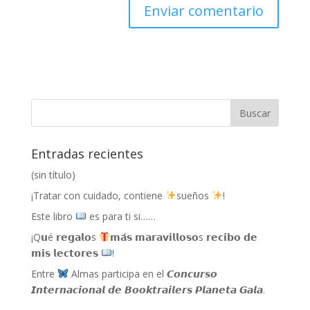
Entradas recientes
(sin título)
¡Tratar con cuidado, contiene
sueños
!
Este libro
es para ti si……
¡Q𝘂é 𝗿𝗲𝗴𝗮𝗹𝗼s
𝗺𝗮́𝘀 𝗺𝗮𝗿𝗮𝘃𝗶𝗹𝗹𝗼𝘀𝗼s 𝗿𝗲𝗰𝗶𝗯𝗼 𝗱𝗲
𝗺𝗶𝘀 𝗹𝗲𝗰𝘁𝗼𝗿𝗲𝘀
!
Entre
Almas participa en el 𝘾𝙤𝙣𝙘𝙪𝙧𝙨𝙤
𝙄𝙣𝙩𝙚𝙧𝙣𝙖𝙘𝙞𝙤𝙣𝙖𝙡 𝙙𝙚 𝘽𝙤𝙤𝙠𝙩𝙧𝙖𝙞𝙡𝙚𝙧𝙨 𝙋𝙡𝙖𝙣𝙚𝙩𝙖 𝙂𝙖𝙡𝙖.