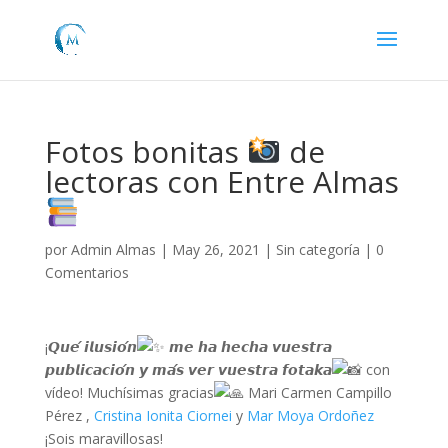
Fotos bonitas
de
lectoras con Entre Almas
por
Admin Almas
|
May 26, 2021
|
Sin categoría
|
0
Comentarios
¡𝙌𝙪𝙚́ 𝙞𝙡𝙪𝙨𝙞𝙤́𝙣
𝙢𝙚 𝙝𝙖 𝙝𝙚𝙘𝙝𝙖 𝙫𝙪𝙚𝙨𝙩𝙧𝙖
𝙥𝙪𝙗𝙡𝙞𝙘𝙖𝙘𝙞𝙤́𝙣 𝙮 𝙢𝙖́𝙨 𝙫𝙚𝙧 𝙫𝙪𝙚𝙨𝙩𝙧𝙖 𝙛𝙤𝙩𝙖𝙠𝙖
con
vídeo! Muchísimas gracias
Mari Carmen Campillo
Pérez ,
Cristina Ionita Ciornei
y
Mar Moya Ordoñez
¡Sois maravillosas!