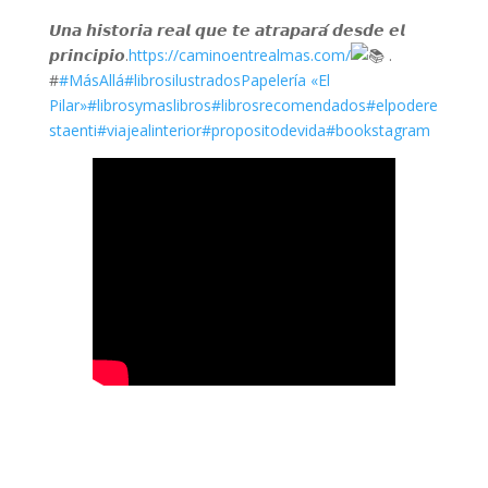
𝙐𝙣𝙖 𝙝𝙞𝙨𝙩𝙤𝙧𝙞𝙖 𝙧𝙚𝙖𝙡 𝙦𝙪𝙚 𝙩𝙚 𝙖𝙩𝙧𝙖𝙥𝙖𝙧𝙖́ 𝙙𝙚𝙨𝙙𝙚 𝙚𝙡
𝙥𝙧𝙞𝙣𝙘𝙞𝙥𝙞𝙤.
https://caminoentrealmas.com/
.
#
#MásAllá
#librosilustrados
Papelería «El
Pilar»
#librosymaslibros
#librosrecomendados
#elpodere
staenti
#viajealinterior
#propositodevida
#bookstagram