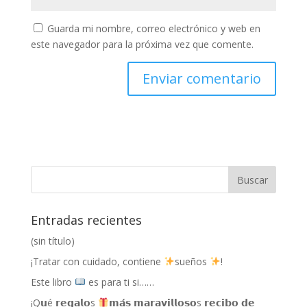
Guarda mi nombre, correo electrónico y web en
este navegador para la próxima vez que comente.
Entradas recientes
(sin título)
¡Tratar con cuidado, contiene
sueños
!
Este libro
es para ti si……
¡Q𝘂é 𝗿𝗲𝗴𝗮𝗹𝗼s
𝗺𝗮́𝘀 𝗺𝗮𝗿𝗮𝘃𝗶𝗹𝗹𝗼𝘀𝗼s 𝗿𝗲𝗰𝗶𝗯𝗼 𝗱𝗲