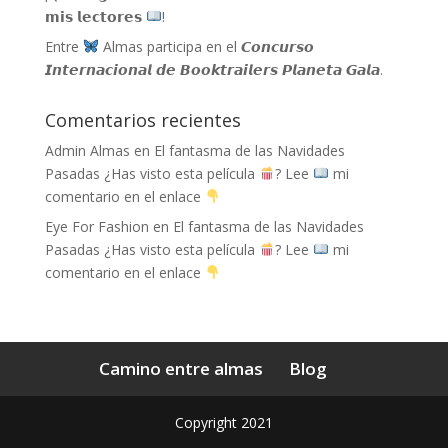
𝗺𝗶𝘀 𝗹𝗲𝗰𝘁𝗼𝗿𝗲𝘀
!
Entre
Almas participa en el 𝘾𝙤𝙣𝙘𝙪𝙧𝙨𝙤
𝙄𝙣𝙩𝙚𝙧𝙣𝙖𝙘𝙞𝙤𝙣𝙖𝙡 𝙙𝙚 𝘽𝙤𝙤𝙠𝙩𝙧𝙖𝙞𝙡𝙚𝙧𝙨 𝙋𝙡𝙖𝙣𝙚𝙩𝙖 𝙂𝙖𝙡𝙖.
Comentarios recientes
Admin Almas
en
El fantasma de las Navidades
Pasadas ¿Has visto esta película
? Lee
mi
comentario en el enlace
Eye For Fashion
en
El fantasma de las Navidades
Pasadas ¿Has visto esta película
? Lee
mi
comentario en el enlace
Camino entre almas
Blog
Copyright 2021