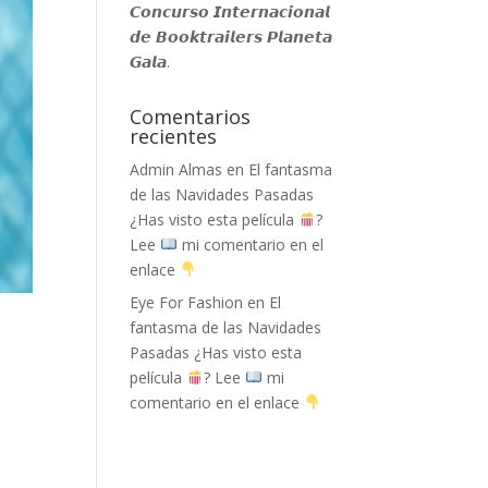
𝘾𝙤𝙣𝙘𝙪𝙧𝙨𝙤 𝙄𝙣𝙩𝙚𝙧𝙣𝙖𝙘𝙞𝙤𝙣𝙖𝙡
𝙙𝙚 𝘽𝙤𝙤𝙠𝙩𝙧𝙖𝙞𝙡𝙚𝙧𝙨 𝙋𝙡𝙖𝙣𝙚𝙩𝙖
𝙂𝙖𝙡𝙖.
Comentarios
recientes
Admin Almas
en
El fantasma
de las Navidades Pasadas
¿Has visto esta película
?
Lee
mi comentario en el
enlace
Eye For Fashion
en
El
fantasma de las Navidades
Pasadas ¿Has visto esta
película
? Lee
mi
comentario en el enlace