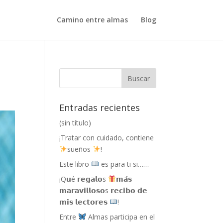
Camino entre almas
Blog
Entradas recientes
(sin título)
¡Tratar con cuidado, contiene
sueños
!
Este libro
es para ti si……
¡Q𝘂é 𝗿𝗲𝗴𝗮𝗹𝗼s
𝗺𝗮́𝘀
𝗺𝗮𝗿𝗮𝘃𝗶𝗹𝗹𝗼𝘀𝗼s 𝗿𝗲𝗰𝗶𝗯𝗼 𝗱𝗲
𝗺𝗶𝘀 𝗹𝗲𝗰𝘁𝗼𝗿𝗲𝘀
!
Entre
Almas participa en el