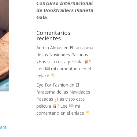
𝘾𝙤𝙣𝙘𝙪𝙧𝙨𝙤 𝙄𝙣𝙩𝙚𝙧𝙣𝙖𝙘𝙞𝙤𝙣𝙖𝙡
𝙙𝙚 𝘽𝙤𝙤𝙠𝙩𝙧𝙖𝙞𝙡𝙚𝙧𝙨 𝙋𝙡𝙖𝙣𝙚𝙩𝙖
𝙂𝙖𝙡𝙖.
Comentarios
recientes
Admin Almas
en
El fantasma
de las Navidades Pasadas
¿Has visto esta película
?
Lee
mi comentario en el
enlace
Eye For Fashion
en
El
fantasma de las Navidades
Pasadas ¿Has visto esta
película
? Lee
mi
comentario en el enlace
aral