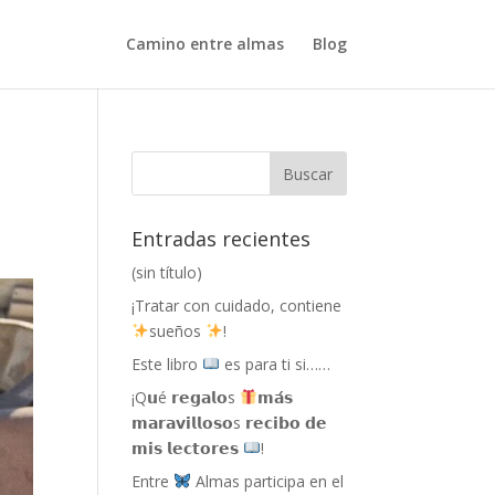
Camino entre almas
Blog
Entradas recientes
(sin título)
¡Tratar con cuidado, contiene
sueños
!
Este libro
es para ti si……
¡Q𝘂é 𝗿𝗲𝗴𝗮𝗹𝗼s
𝗺𝗮́𝘀
𝗺𝗮𝗿𝗮𝘃𝗶𝗹𝗹𝗼𝘀𝗼s 𝗿𝗲𝗰𝗶𝗯𝗼 𝗱𝗲
𝗺𝗶𝘀 𝗹𝗲𝗰𝘁𝗼𝗿𝗲𝘀
!
Entre
Almas participa en el