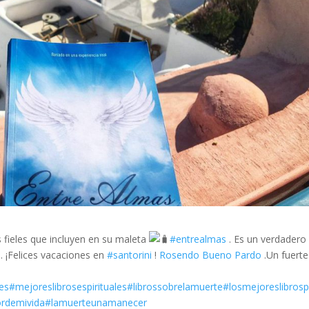
 fieles que incluyen en su maleta
#entrealmas
. Es un verdadero
. ¡Felices vacaciones en
#santorini
!
Rosendo Bueno Pardo
.Un fuerte
les
#mejoreslibrosespirituales
#librossobrelamuerte
#losmejoreslibrosp
rdemivida
#lamuerteunamanecer