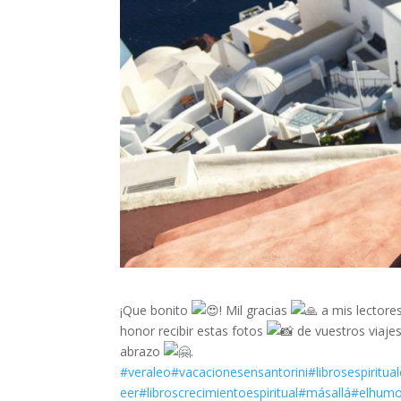
¡Que bonito
! Mil gracias
a mis lectores
honor recibir estas fotos
de vuestros viajes
abrazo
.
#veraleo
#vacacionesensantorini
#librosespiritua
eer
#libroscrecimientoespiritual
#másallá
#elhumo