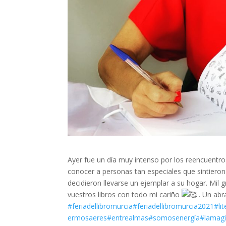
Ayer fue un día muy intenso por los reencuentro
conocer a personas tan especiales que sintiero
decidieron llevarse un ejemplar a su hogar. Mil
vuestros libros con todo mi cariño
. Un ab
#feriadellibromurcia
#feriadellibromurcia2021
#li
ermosaeres
#entrealmas
#somosenergía
#lamagi