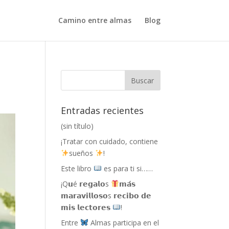
Camino entre almas
Blog
Entradas recientes
(sin título)
¡Tratar con cuidado, contiene
sueños
!
Este libro
es para ti si……
¡Q𝘂é 𝗿𝗲𝗴𝗮𝗹𝗼s
𝗺𝗮́𝘀
𝗺𝗮𝗿𝗮𝘃𝗶𝗹𝗹𝗼𝘀𝗼s 𝗿𝗲𝗰𝗶𝗯𝗼 𝗱𝗲
𝗺𝗶𝘀 𝗹𝗲𝗰𝘁𝗼𝗿𝗲𝘀
!
Entre
Almas participa en el