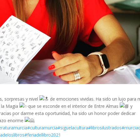
s, sorpresas y nivel
de emociones vividas. Ha sido un lujo para 
n la Magia
que se esconde en el interior de Entre Almas
y
 gracias por darme esta oportunidad, ha sido un honor poder dedicar
razo enorme
.
teraturamurcia
#culturamurcia
#siguelacultura
#librosilustrados
#murcia
adeloslibros
#feriadellibro2021