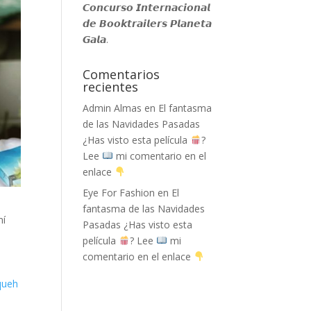
𝘾𝙤𝙣𝙘𝙪𝙧𝙨𝙤 𝙄𝙣𝙩𝙚𝙧𝙣𝙖𝙘𝙞𝙤𝙣𝙖𝙡
𝙙𝙚 𝘽𝙤𝙤𝙠𝙩𝙧𝙖𝙞𝙡𝙚𝙧𝙨 𝙋𝙡𝙖𝙣𝙚𝙩𝙖
𝙂𝙖𝙡𝙖.
Comentarios
recientes
Admin Almas
en
El fantasma
de las Navidades Pasadas
¿Has visto esta película
?
Lee
mi comentario en el
enlace
Eye For Fashion
en
El
fantasma de las Navidades
mí
Pasadas ¿Has visto esta
película
? Lee
mi
comentario en el enlace
queh