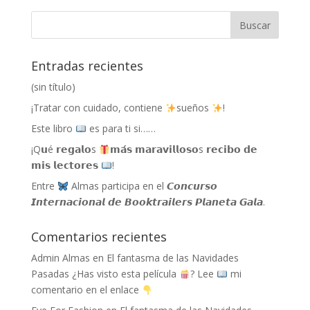
Entradas recientes
(sin título)
¡Tratar con cuidado, contiene
sueños
!
Este libro
es para ti si……
¡Q𝘂é 𝗿𝗲𝗴𝗮𝗹𝗼s
𝗺𝗮́𝘀 𝗺𝗮𝗿𝗮𝘃𝗶𝗹𝗹𝗼𝘀𝗼s 𝗿𝗲𝗰𝗶𝗯𝗼 𝗱𝗲
𝗺𝗶𝘀 𝗹𝗲𝗰𝘁𝗼𝗿𝗲𝘀
!
Entre
Almas participa en el 𝘾𝙤𝙣𝙘𝙪𝙧𝙨𝙤
𝙄𝙣𝙩𝙚𝙧𝙣𝙖𝙘𝙞𝙤𝙣𝙖𝙡 𝙙𝙚 𝘽𝙤𝙤𝙠𝙩𝙧𝙖𝙞𝙡𝙚𝙧𝙨 𝙋𝙡𝙖𝙣𝙚𝙩𝙖 𝙂𝙖𝙡𝙖.
Comentarios recientes
Admin Almas
en
El fantasma de las Navidades
Pasadas ¿Has visto esta película
? Lee
mi
comentario en el enlace