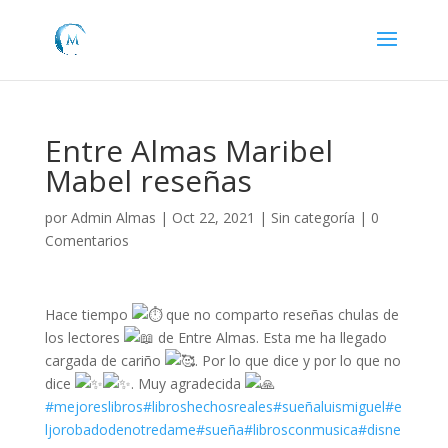
Entre Almas Maribel
Mabel reseñas
por
Admin Almas
|
Oct 22, 2021
|
Sin categoría
|
0
Comentarios
Hace tiempo
que no comparto reseñas chulas de
los lectores
de Entre Almas. Esta me ha llegado
cargada de cariño
. Por lo que dice y por lo que no
dice
. Muy agradecida
#mejoreslibros
#libroshechosreales
#sueñaluismiguel
#e
ljorobadodenotredame
#sueña
#librosconmusica
#disne