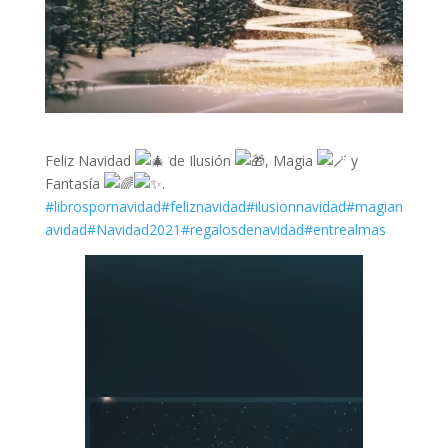
Feliz Navidad
de Ilusión
, Magia
y
Fantasía
.
#librospornavidad
#feliznavidad
#ilusionnavidad
#magian
avidad
#Navidad2021
#regalosdenavidad
#entrealmas