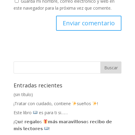
Guarda mi nombre, correo electrónico y web en
este navegador para la próxima vez que comente.
Entradas recientes
(sin título)
¡Tratar con cuidado, contiene
sueños
!
Este libro
es para ti si……
¡Q𝘂é 𝗿𝗲𝗴𝗮𝗹𝗼s
𝗺𝗮́𝘀 𝗺𝗮𝗿𝗮𝘃𝗶𝗹𝗹𝗼𝘀𝗼s 𝗿𝗲𝗰𝗶𝗯𝗼 𝗱𝗲
𝗺𝗶𝘀 𝗹𝗲𝗰𝘁𝗼𝗿𝗲𝘀
!