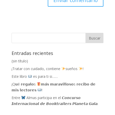
Entradas recientes
(sin título)
¡Tratar con cuidado, contiene
sueños
!
Este libro
es para ti si……
¡Q𝘂é 𝗿𝗲𝗴𝗮𝗹𝗼s
𝗺𝗮́𝘀 𝗺𝗮𝗿𝗮𝘃𝗶𝗹𝗹𝗼𝘀𝗼s 𝗿𝗲𝗰𝗶𝗯𝗼 𝗱𝗲
𝗺𝗶𝘀 𝗹𝗲𝗰𝘁𝗼𝗿𝗲𝘀
!
Entre
Almas participa en el 𝘾𝙤𝙣𝙘𝙪𝙧𝙨𝙤
𝙄𝙣𝙩𝙚𝙧𝙣𝙖𝙘𝙞𝙤𝙣𝙖𝙡 𝙙𝙚 𝘽𝙤𝙤𝙠𝙩𝙧𝙖𝙞𝙡𝙚𝙧𝙨 𝙋𝙡𝙖𝙣𝙚𝙩𝙖 𝙂𝙖𝙡𝙖.