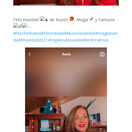
Feliz Navidad
de Ilusión
, Magia
y Fantasía
.
#NocheBuena
#feliznavidad
#ilusionnavidad
#magianavi
dad
#Navidad2021
#regalosdenavidad
#entrealmas